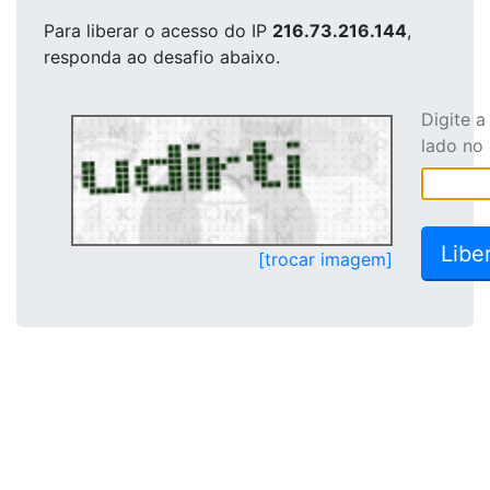
Para liberar o acesso
do IP
216.73.216.144
,
responda ao desafio abaixo.
Digite 
lado no
[trocar imagem]