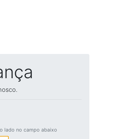
ança
nosco.
ao lado no campo abaixo