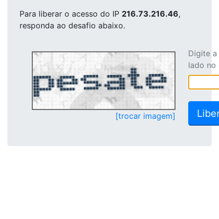
Para liberar o acesso
do IP
216.73.216.46
,
responda ao desafio abaixo.
Digite 
lado no
[trocar imagem]