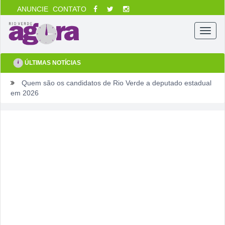
ANUNCIE
CONTATO
Menu
ÚLTIMAS NOTÍCIAS
Quem são os candidatos de Rio Verde a deputado estadual
em 2026
Ventos fortes e queimadas colocam Rio Verde em alerta
neste fim de semana
Tentou dar “calote” na tela do celular, fugiu da PM e acabou
cercado por três horas em armazém
Fim de semana tem gastronomia, cinema, corrida e atração
infantil em Rio Verde
Sábado pode sacudir a Divisão de Acesso e colocar pressão
no Rio Verde antes de duelo direto contra o Bom Jesus