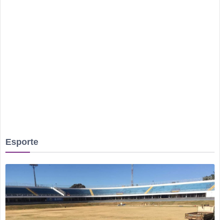
Irmão é preso após mulher ser agredida com chutes e soco
na boca durante discussão dentro de casa
Homem é mantido em cárcere por dois dias, apanha, é
ameaçado com facas e pede socorro dentro de banco no
Centro
Rio Verde avança nos anos iniciais, mas Ensino Médio
acende alerta no Ideb 2025
Rio Verde recebe a 2ª etapa do Autocross Brasil e define os
campeões do Kartcross Brasil 2026
Buriti Shopping recebe campanha gratuita de vacinação em
Esporte
Rio Verde com atendimento até domingo