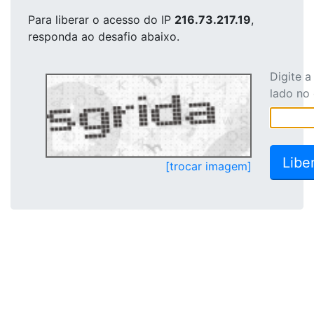
Para liberar o acesso
do IP
216.73.217.19
,
responda ao desafio abaixo.
Digite 
lado no
[trocar imagem]