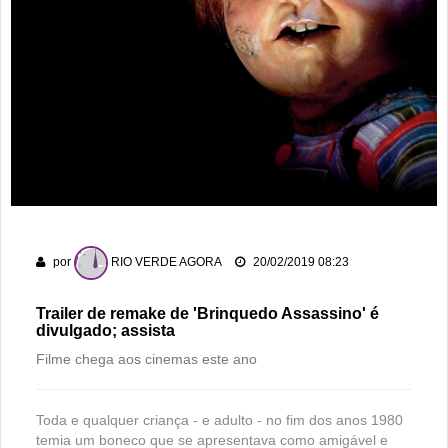
por
RIO VERDE AGORA
20/02/2019 08:23
Trailer de remake de 'Brinquedo Assassino' é
divulgado; assista
Filme chega aos cinemas este ano
Toda e qualquer criança - e adulto - no fim dos anos 1980
temia um boneco que se apresentava como amigável e