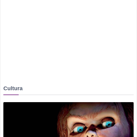
Irmão é preso após mulher ser agredida com chutes e soco
na boca durante discussão dentro de casa
Homem é mantido em cárcere por dois dias, apanha, é
ameaçado com facas e pede socorro dentro de banco no
Centro
Rio Verde avança nos anos iniciais, mas Ensino Médio
acende alerta no Ideb 2025
Rio Verde recebe a 2ª etapa do Autocross Brasil e define os
campeões do Kartcross Brasil 2026
Buriti Shopping recebe campanha gratuita de vacinação em
Cultura
Rio Verde com atendimento até domingo