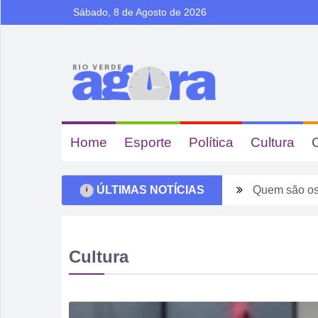
Sábado, 8 de Agosto de 2026
Home
Esporte
Política
Cultura
ÚLTIMAS NOTÍCIAS
Quem são os
Ventos forte
Tentou dar “
Cultura
Fim de seman
Sábado pode 