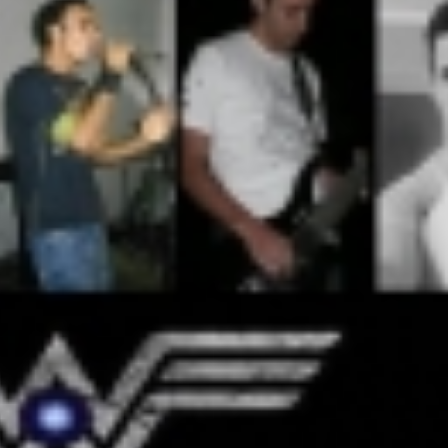
o após mulher ser agredida com chutes e soco na boca durante
ido em cárcere por dois dias, apanha, é ameaçado com facas
ança nos anos iniciais, mas Ensino Médio acende alerta no Id
cebe a 2ª etapa do Autocross Brasil e define os campeões do K
ing recebe campanha gratuita de vacinação em Rio Verde com