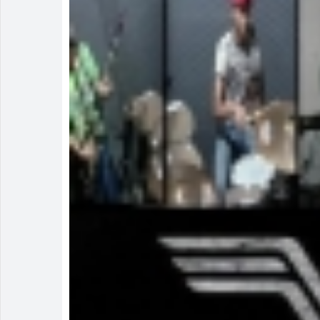
Irmão é pres
Homem é mant
Rio Verde av
Rio Verde re
Buriti Shopp