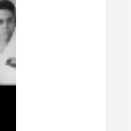
 discussão dentro de casa
 e pede socorro dentro de banco no Centro
eb 2025
artcross Brasil 2026
 atendimento até domingo