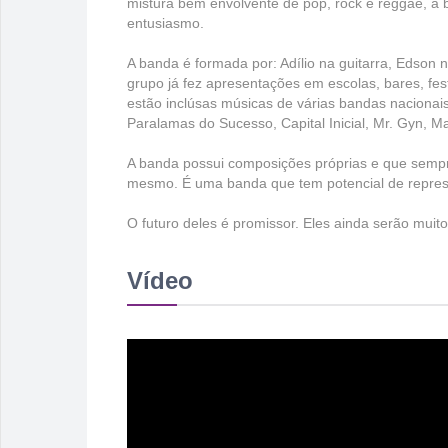
mistura bem envolvente de pop, rock e reggae, a
entusiasmo.
A banda é formada por: Adílio na guitarra, Edson no
grupo já fez apresentações em escolas, bares, fes
estão inclúsas músicas de várias bandas naciona
Paralamas do Sucesso, Capital Inicial, Mr. Gyn, M
A banda possui composições próprias e que semp
mesmo. É uma banda que tem potencial de represe
O futuro deles é promissor. Eles ainda serão mui
Vídeo