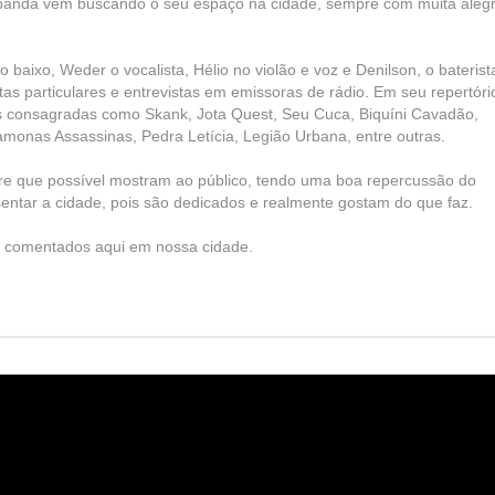
 banda vem buscando o seu espaço na cidade, sempre com muita alegr
 baixo, Weder o vocalista, Hélio no violão e voz e Denilson, o baterist
tas particulares e entrevistas em emissoras de rádio. Em seu repertóri
is consagradas como Skank, Jota Quest, Seu Cuca, Biquíni Cavadão,
amonas Assassinas, Pedra Letícia, Legião Urbana, entre outras.
re que possível mostram ao público, tendo uma boa repercussão do
ntar a cidade, pois são dedicados e realmente gostam do que faz.
to comentados aqui em nossa cidade.