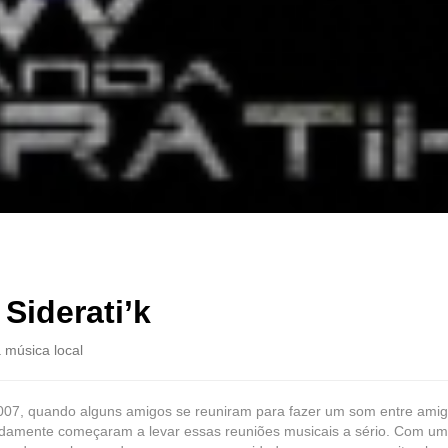
Siderati’k
 música local
2007, quando alguns amigos se reuniram para fazer um som entre amig
idamente começaram a levar essas reuniões musicais a sério. Com u