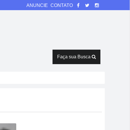
ANUNCIE
CONTATO
Faça sua Busca
na
rês horas em armazém
Verde
ntes de duelo direto contra o Bom Jesus