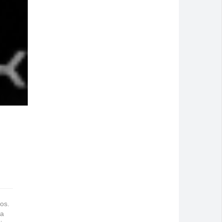
os.
ma