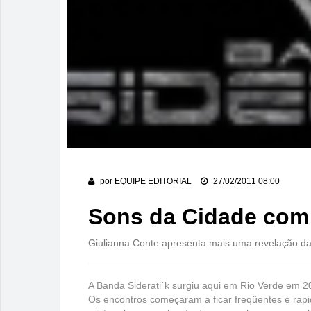
por
EQUIPE EDITORIAL
27/02/2011 08:00
Sons da Cidade com 
Giulianna Conte apresenta mais uma revelação da
A Banda Siderati´k surgiu aqui em Rio Verde em 
Os encontros começaram a ficar freqüentes e rap