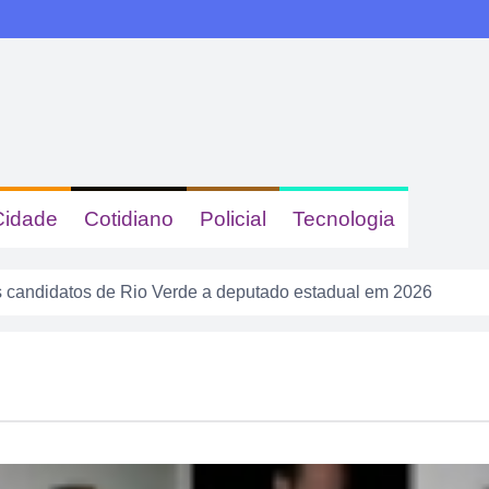
Cidade
Cotidiano
Policial
Tecnologia
 candidatos de Rio Verde a deputado estadual em 2026
s e queimadas colocam Rio Verde em alerta neste fim de sema
calote” na tela do celular, fugiu da PM e acabou cercado por t
a tem gastronomia, cinema, corrida e atração infantil em Rio 
sacudir a Divisão de Acesso e colocar pressão no Rio Verde a