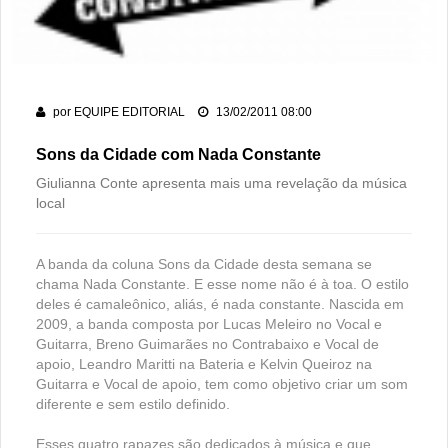
dos 178 anos da cidade
PM recaptura dois foragidos em Rio Verde
Rio Verde encara o Bom Jesus às 10h de domingo em jogo
com cara de decisão antecipada
por
EQUIPE EDITORIAL
13/02/2011 08:00
Sons da Cidade com Nada Constante
Giulianna Conte apresenta mais uma revelação da música
local
A banda da coluna Sons da Cidade desta semana se
chama Nada Constante. E esse nome não é à toa. O estilo
deles é camaleônico, aliás, é nada constante. Nascida em
2009, a banda composta por Lucas Meleiro no Vocal e
Guitarra, Breno Guimarães no Contrabaixo e Vocal de
apoio, Leandro Maritti na Bateria e Kelvin Queiroz na
Guitarra e Vocal de apoio, tem como objetivo criar um som
diferente e sem estilo definido.
Esses quatro rapazes são dedicados à música e que