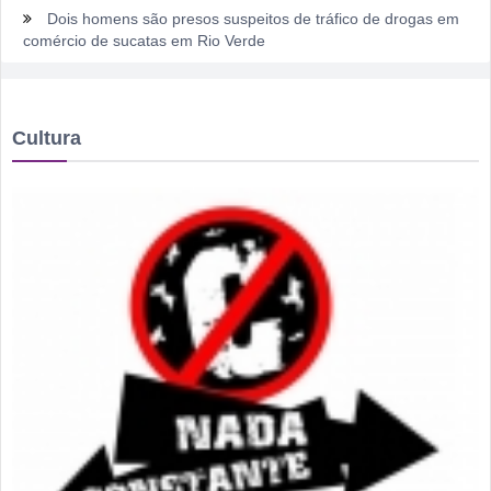
Dois homens são presos suspeitos de tráfico de drogas em
comércio de sucatas em Rio Verde
Ela não quis dizer quem era, mas acabou identificada no
TCO
Cultura
Dois motoristas com sinais de embriaguez se envolvem em
acidente no Setor Pausanes
Estagiário tenta atuar como advogado e acaba detido em
Rio Verde
Rio Verde 178 anos: a cidade que cresceu mais rápido que
suas próprias respostas
Homem é detido por violência doméstica no Setor
Gameleira
Polícia Militar recupera bicicleta furtada e prende suspeito
em flagrante em Montividiu
Menos é Mais faz show gratuito hoje em Rio Verde na festa