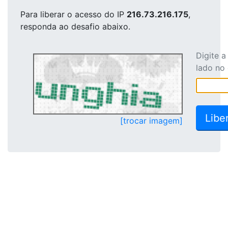
Para liberar o acesso
do IP
216.73.216.175
,
responda ao desafio abaixo.
Digite 
lado no
[trocar imagem]