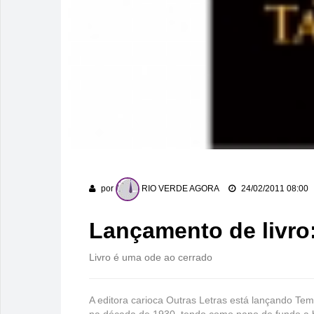
por
RIO VERDE AGORA
24/02/2011 08:00
Lançamento de livr
Livro é uma ode ao cerrado
A editora carioca Outras Letras está lançando Tem