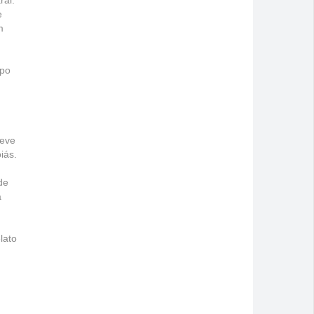
ral.
e
m
mpo
teve
iás.
de
a
lato