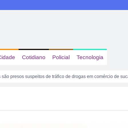
Cidade
Cotidiano
Policial
Tecnologia
são presos suspeitos de tráfico de drogas em comércio de su
 dizer quem era, mas acabou identificada no TCO
tas com sinais de embriaguez se envolvem em acidente no Se
enta atuar como advogado e acaba detido em Rio Verde
8 anos: a cidade que cresceu mais rápido que suas próprias r