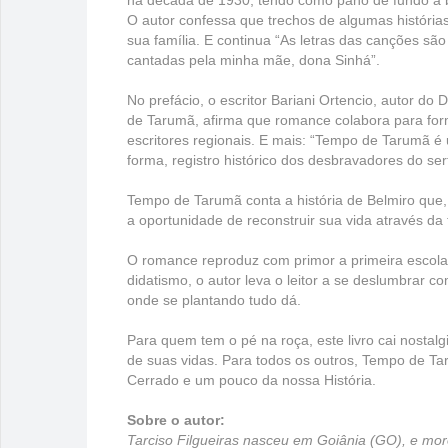
na década de 1930, tendo como pano de fundo a bel
O autor confessa que trechos de algumas histórias
sua família. E continua “As letras das canções s
cantadas pela minha mãe, dona Sinhá”.
No prefácio, o escritor Bariani Ortencio, autor d
de Tarumã, afirma que romance colabora para forma
escritores regionais. E mais: “Tempo de Tarumã
forma, registro histórico dos desbravadores do se
Tempo de Tarumã conta a história de Belmiro que, 
a oportunidade de reconstruir sua vida através d
O romance reproduz com primor a primeira escola
didatismo, o autor leva o leitor a se deslumbrar c
onde se plantando tudo dá.
Para quem tem o pé na roça, este livro cai nostal
de suas vidas. Para todos os outros, Tempo de T
Cerrado e um pouco da nossa História.
Sobre o autor:
Tarciso Filgueiras nasceu em Goiânia (GO), e mor