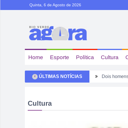
Quinta, 6 de Agosto de 2026
Home
Esporte
Política
Cultura
ÚLTIMAS NOTÍCIAS
Dois homens 
Ela não quis
Dois motoris
Cultura
Estagiário t
Rio Verde 17