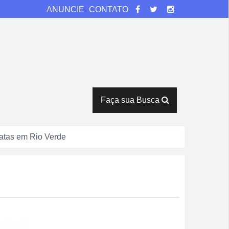
ANUNCIE
CONTATO
Faça sua Busca
catas em Rio Verde
tor Pausanes
espostas