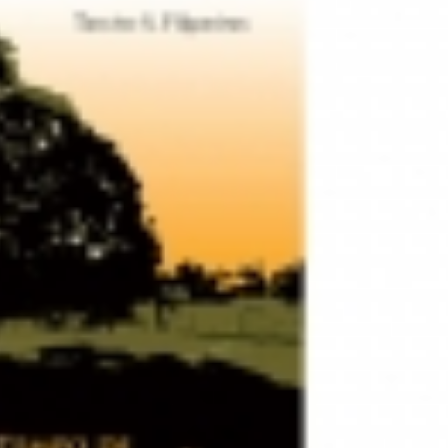
do por violência doméstica no Setor Gameleira
ar recupera bicicleta furtada e prende suspeito em flagrante em 
 faz show gratuito hoje em Rio Verde na festa dos 178 anos d
 dois foragidos em Rio Verde
ncara o Bom Jesus às 10h de domingo em jogo com cara de dec