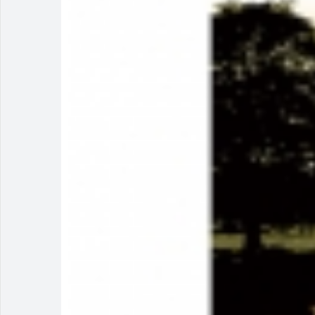
Homem é deti
Polícia Milit
Menos é Mais
PM recaptura
Rio Verde e