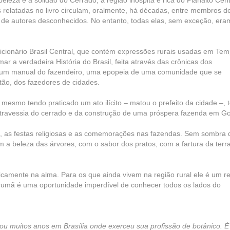
eza e a solidão do Cerrado, a região inóspita e rica do Planalto Cent
 relatadas no livro circulam, oralmente, há décadas, entre membros d
ão de autores desconhecidos. No entanto, todas elas, sem exceção, era
o Dicionário Brasil Central, que contém expressões rurais usadas em Te
r a verdadeira História do Brasil, feita através das crônicas dos
 é um manual do fazendeiro, uma epopeia de uma comunidade que se
rtão, dos fazedores de cidades.
mesmo tendo praticado um ato ilícito – matou o prefeito da cidade –, 
a travessia do cerrado e da construção de uma próspera fazenda em Go
, as festas religiosas e as comemorações nas fazendas. Sem sombra 
om a beleza das árvores, com o sabor dos pratos, com a fartura da terr
gicamente na alma. Para os que ainda vivem na região rural ele é um re
arumã é uma oportunidade imperdível de conhecer todos os lados do
ou muitos anos em Brasília onde exerceu sua profissão de botânico. É