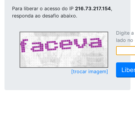
Para liberar o acesso
do IP
216.73.217.154
,
responda ao desafio abaixo.
Digite 
lado no
[trocar imagem]