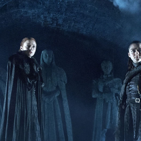
enta atuar como advogado e acaba detido em Rio Verde
8 anos: a cidade que cresceu mais rápido que suas próprias r
do por violência doméstica no Setor Gameleira
ar recupera bicicleta furtada e prende suspeito em flagrante em 
tlética Rioverdense disputará a Terceira Divisão do Goiano e