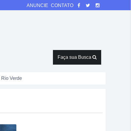
ANUNCIE
CONTATO
Faça sua Busca
 Rio Verde
isão antecipada
catas em Rio Verde
tor Pausanes