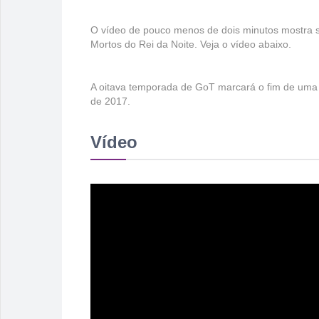
O vídeo de pouco menos de dois minutos mostra so
Mortos do Rei da Noite. Veja o vídeo abaixo.
A oitava temporada de GoT marcará o fim de uma 
de 2017.
Vídeo