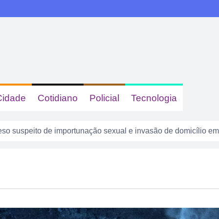
Cidade
Cotidiano
Policial
Tecnologia
o suspeito de importunação sexual e invasão de domicílio em
ncara o Bom Jesus às 10h de domingo em jogo com cara de dec
são presos suspeitos de tráfico de drogas em comércio de su
 dizer quem era, mas acabou identificada no TCO
tas com sinais de embriaguez se envolvem em acidente no Se