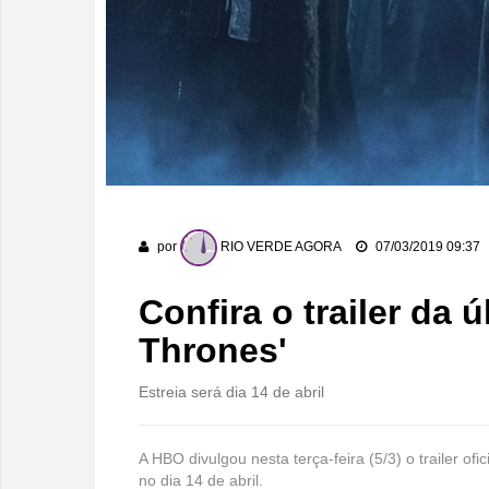
por
RIO VERDE AGORA
07/03/2019 09:37
Confira o trailer da
Thrones'
Estreia será dia 14 de abril
A HBO divulgou nesta terça-feira (5/3) o trailer o
no dia 14 de abril.