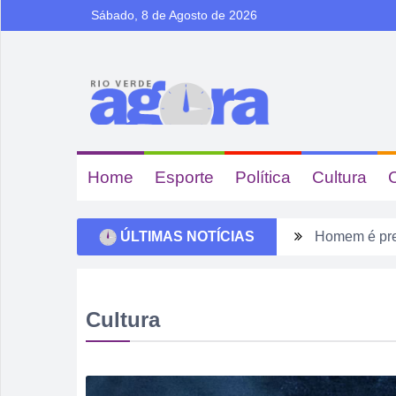
Sábado, 8 de Agosto de 2026
Home
Esporte
Política
Cultura
ÚLTIMAS NOTÍCIAS
Homem é pres
Rio Verde e
Dois homens 
Cultura
Ela não quis
Dois motoris