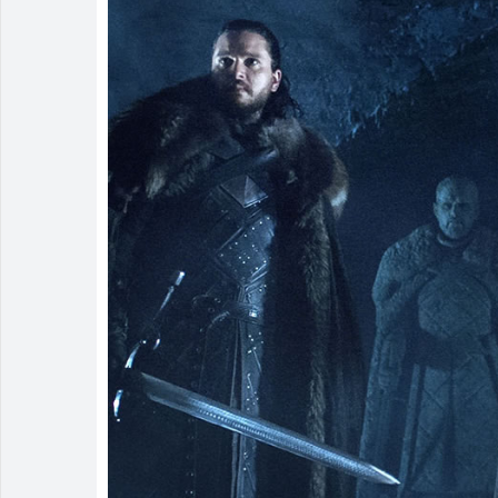
Estagiário t
Rio Verde 17
Homem é deti
Polícia Milit
Associação A