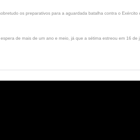
bretudo os preparativos para a aguardada batalha contra o Exército 
espera de mais de um ano e meio, já que a sétima estreou em 16 de j