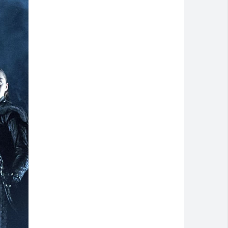
espostas
Montividiu
m 2026