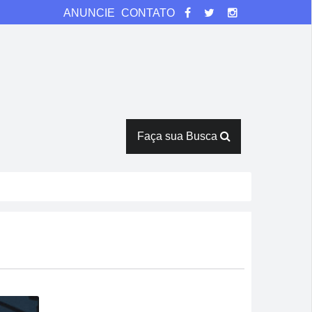
ANUNCIE
CONTATO
Faça sua Busca
na
rês horas em armazém
Verde
ntes de duelo direto contra o Bom Jesus