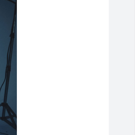
 discussão dentro de casa
 e pede socorro dentro de banco no Centro
eb 2025
artcross Brasil 2026
 atendimento até domingo