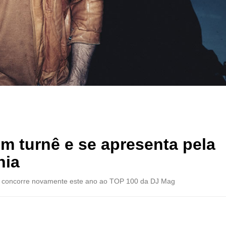
m turnê e se apresenta pela
nia
a e concorre novamente este ano ao TOP 100 da DJ Mag