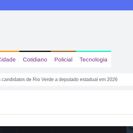
Cidade
Cotidiano
Policial
Tecnologia
 candidatos de Rio Verde a deputado estadual em 2026
s e queimadas colocam Rio Verde em alerta neste fim de sema
calote” na tela do celular, fugiu da PM e acabou cercado por t
a tem gastronomia, cinema, corrida e atração infantil em Rio 
sacudir a Divisão de Acesso e colocar pressão no Rio Verde a