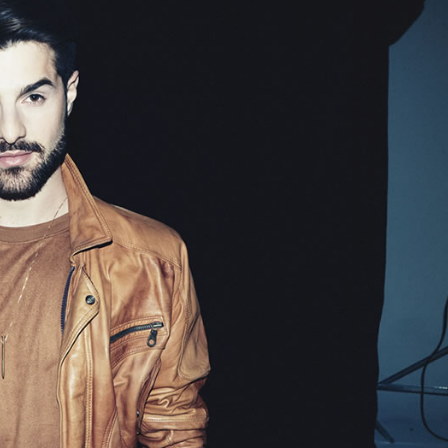
o após mulher ser agredida com chutes e soco na boca durante
ido em cárcere por dois dias, apanha, é ameaçado com facas
ança nos anos iniciais, mas Ensino Médio acende alerta no Id
cebe a 2ª etapa do Autocross Brasil e define os campeões do K
ing recebe campanha gratuita de vacinação em Rio Verde com