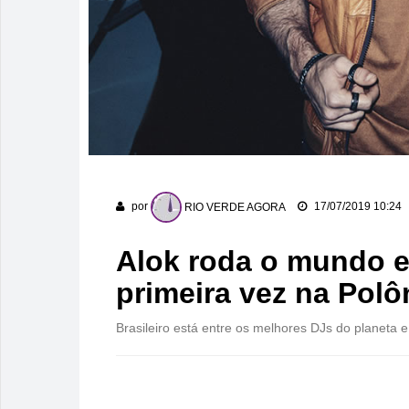
por
RIO VERDE AGORA
17/07/2019 10:24
Alok roda o mundo e
primeira vez na Polô
Brasileiro está entre os melhores DJs do planet