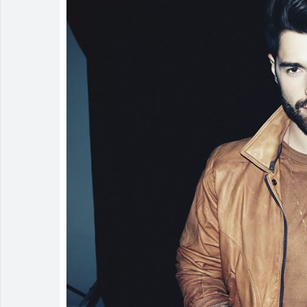
Irmão é pres
Homem é mant
Rio Verde av
Rio Verde re
Buriti Shopp