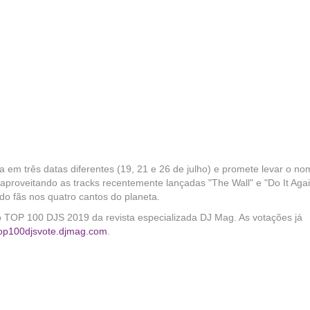
a em três datas diferentes (19, 21 e 26 de julho) e promete levar o n
 aproveitando as tracks recentemente lançadas "The Wall" e "Do It Agai
do fãs nos quatro cantos do planeta.
 TOP 100 DJS 2019 da revista especializada DJ Mag. As votações já
op100djsvote.djmag.com
.