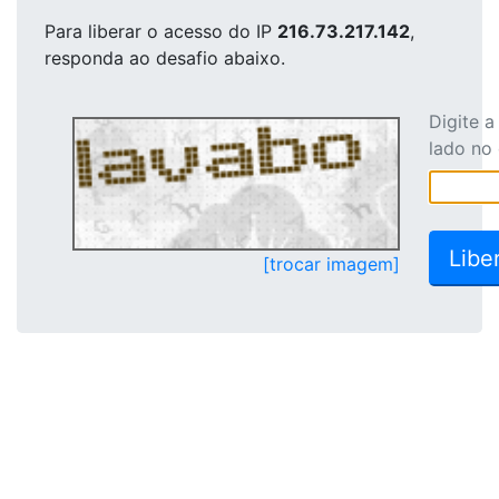
Para liberar o acesso
do IP
216.73.217.142
,
responda ao desafio abaixo.
Digite 
lado no
[trocar imagem]