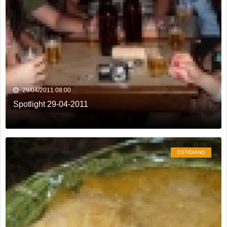
Dois homens são presos suspeitos de tráfico de drogas em
comércio de sucatas em Rio Verde
Ela não quis dizer quem era, mas acabou identificada no
TCO
29/04/2011 08:00
Spotlight 29-04-2011
COTIDIANO