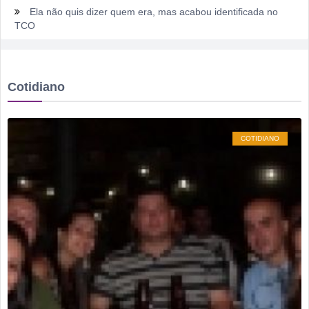
Dois motoristas com sinais de embriaguez se envolvem em
acidente no Setor Pausanes
Estagiário tenta atuar como advogado e acaba detido em
Rio Verde
Cotidiano
Rio Verde 178 anos: a cidade que cresceu mais rápido que
suas próprias respostas
Homem é detido por violência doméstica no Setor
COTIDIANO
Gameleira
Polícia Militar recupera bicicleta furtada e prende suspeito
em flagrante em Montividiu
Menos é Mais faz show gratuito hoje em Rio Verde na festa
dos 178 anos da cidade
PM recaptura dois foragidos em Rio Verde
Rio Verde encara o Bom Jesus às 10h de domingo em jogo
com cara de decisão antecipada