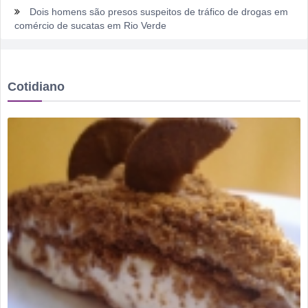
Dois homens são presos suspeitos de tráfico de drogas em
comércio de sucatas em Rio Verde
Ela não quis dizer quem era, mas acabou identificada no
TCO
Cotidiano
Dois motoristas com sinais de embriaguez se envolvem em
acidente no Setor Pausanes
Estagiário tenta atuar como advogado e acaba detido em
Rio Verde
Rio Verde 178 anos: a cidade que cresceu mais rápido que
suas próprias respostas
Homem é detido por violência doméstica no Setor
Gameleira
Polícia Militar recupera bicicleta furtada e prende suspeito
em flagrante em Montividiu
Menos é Mais faz show gratuito hoje em Rio Verde na festa