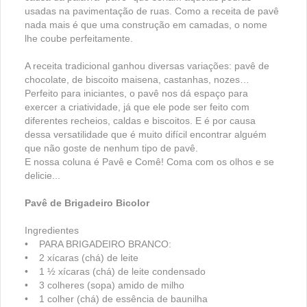
usadas na pavimentação de ruas. Como a receita de pavê
nada mais é que uma construção em camadas, o nome
lhe coube perfeitamente.
A receita tradicional ganhou diversas variações: pavê de
chocolate, de biscoito maisena, castanhas, nozes…
Perfeito para iniciantes, o pavê nos dá espaço para
exercer a criatividade, já que ele pode ser feito com
diferentes recheios, caldas e biscoitos. E é por causa
dessa versatilidade que é muito difícil encontrar alguém
que não goste de nenhum tipo de pavê.
E nossa coluna é Pavê e Comê! Coma com os olhos e se
delicie...
Pavê de Brigadeiro Bicolor
Ingredientes
• PARA BRIGADEIRO BRANCO:
• 2 xícaras (chá) de leite
• 1 ½ xícaras (chá) de leite condensado
• 3 colheres (sopa) amido de milho
• 1 colher (chá) de essência de baunilha