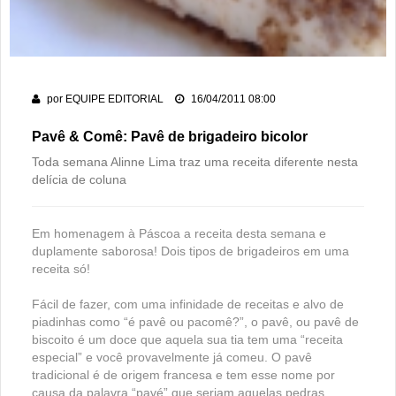
dos 178 anos da cidade
PM recaptura dois foragidos em Rio Verde
Rio Verde encara o Bom Jesus às 10h de domingo em jogo
com cara de decisão antecipada
por
EQUIPE EDITORIAL
16/04/2011 08:00
Pavê & Comê: Pavê de brigadeiro bicolor
Toda semana Alinne Lima traz uma receita diferente nesta
delícia de coluna
Em homenagem à Páscoa a receita desta semana e
duplamente saborosa! Dois tipos de brigadeiros em uma
receita só!
Fácil de fazer, com uma infinidade de receitas e alvo de
piadinhas como “é pavê ou pacomê?”, o pavê, ou pavê de
biscoito é um doce que aquela sua tia tem uma “receita
especial” e você provavelmente já comeu. O pavê
tradicional é de origem francesa e tem esse nome por
causa da palavra “pavé” que seriam aquelas pedras