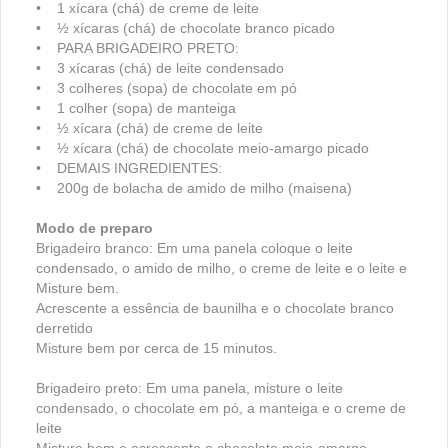
• 1 xícara (chá) de creme de leite
• ½ xícaras (chá) de chocolate branco picado
• PARA BRIGADEIRO PRETO:
• 3 xícaras (chá) de leite condensado
• 3 colheres (sopa) de chocolate em pó
• 1 colher (sopa) de manteiga
• ½ xícara (chá) de creme de leite
• ½ xícara (chá) de chocolate meio-amargo picado
• DEMAIS INGREDIENTES:
• 200g de bolacha de amido de milho (maisena)
Modo de preparo
Brigadeiro branco: Em uma panela coloque o leite
condensado, o amido de milho, o creme de leite e o leite e
Misture bem.
Acrescente a essência de baunilha e o chocolate branco
derretido
Misture bem por cerca de 15 minutos.
Brigadeiro preto: Em uma panela, misture o leite
condensado, o chocolate em pó, a manteiga e o creme de
leite