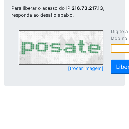
Para liberar o acesso
do IP
216.73.217.13
,
responda ao desafio abaixo.
Digite 
lado no
[trocar imagem]