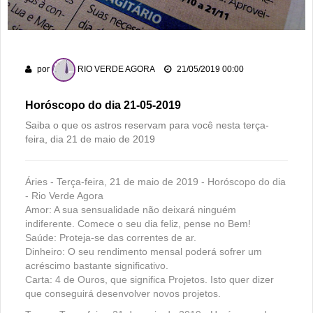
Associação Atlética Rioverdense disputará a Terceira Divisão
do Goiano em 2026
Homem é preso suspeito de importunação sexual e invasão
de domicílio em Rio Verde
por
RIO VERDE AGORA
21/05/2019 00:00
Ventos fortes e queimadas colocam Rio Verde em alerta
neste fim de semana
Horóscopo do dia 21-05-2019
Saiba o que os astros reservam para você nesta terça-
feira, dia 21 de maio de 2019
Áries - Terça-feira, 21 de maio de 2019 - Horóscopo do dia
- Rio Verde Agora
Amor: A sua sensualidade não deixará ninguém
indiferente. Comece o seu dia feliz, pense no Bem!
Saúde: Proteja-se das correntes de ar.
Dinheiro: O seu rendimento mensal poderá sofrer um
acréscimo bastante significativo.
Carta: 4 de Ouros, que significa Projetos. Isto quer dizer
que conseguirá desenvolver novos projetos.