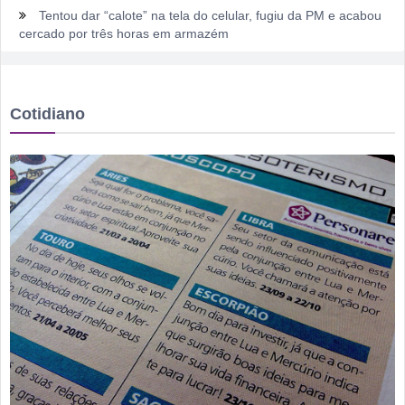
Tentou dar “calote” na tela do celular, fugiu da PM e acabou
cercado por três horas em armazém
Fim de semana tem gastronomia, cinema, corrida e atração
infantil em Rio Verde
Cotidiano
Sábado pode sacudir a Divisão de Acesso e colocar pressão
no Rio Verde antes de duelo direto contra o Bom Jesus
Irmão é preso após mulher ser agredida com chutes e soco
na boca durante discussão dentro de casa
Homem é mantido em cárcere por dois dias, apanha, é
ameaçado com facas e pede socorro dentro de banco no
Centro
Rio Verde avança nos anos iniciais, mas Ensino Médio
acende alerta no Ideb 2025
Rio Verde recebe a 2ª etapa do Autocross Brasil e define os
campeões do Kartcross Brasil 2026