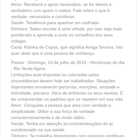
Amor: Receberá o apoio necessário, se for aberto e
verdadeiro com quem o rodeia. Fale sobre o que é
verdade, necessário e carinhoso.
Saúde: Tendência para apanhar um resfriado.
Dinheiro: Saber escutar é uma virtude, por isso seja mais
ponderado e aprenda a ouvir os conselhos dos seus
colegas.
Carta: Rainha de Copas, que significa Amiga Sincera. Isto
quer dizer que é uma pessoa de confiança.
Peixes - Domingo, 14 de julho de 2019 - Horóscopo do dia
- Rio Verde Agora
Limitações auto-impostas ou colocadas pelas
circunstâncias devem hoje ser trabalhadas. Situações
importantes envolvendo parcerias, emoções, amizade e
intimidade, pisciano. Hora de enfrentar os seus receios. E
de compreender os padrões que se repetem em sua vida.
Amor: Conquiste a pessoa que ama com verdade e
simplicidade. Utilize a sua força de vontade
conscienciosamente e de modo sábio.
Saúde: Tenha em atenção as contraindicações do ar
condicionado na sua saúde.
Dinheiro: Se trabalha diretamente com negócios certifique-