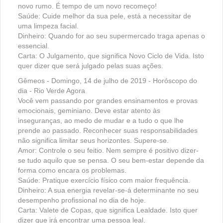
novo rumo. É tempo de um novo recomeço!
Saúde: Cuide melhor da sua pele, está a necessitar de
uma limpeza facial.
Dinheiro: Quando for ao seu supermercado traga apenas o
essencial.
Carta: O Julgamento, que significa Novo Ciclo de Vida. Isto
quer dizer que será julgado pelas suas ações.
Gêmeos - Domingo, 14 de julho de 2019 - Horóscopo do
dia - Rio Verde Agora
Você vem passando por grandes ensinamentos e provas
emocionais, geminiano. Deve estar atento às
inseguranças, ao medo de mudar e a tudo o que lhe
prende ao passado. Reconhecer suas responsabilidades
não significa limitar seus horizontes. Supere-se.
Amor: Controle o seu feitio. Nem sempre é positivo dizer-
se tudo aquilo que se pensa. O seu bem-estar depende da
forma como encara os problemas.
Saúde: Pratique exercício físico com maior frequência.
Dinheiro: A sua energia revelar-se-á determinante no seu
desempenho profissional no dia de hoje.
Carta: Valete de Copas, que significa Lealdade. Isto quer
dizer que irá encontrar uma pessoa leal.