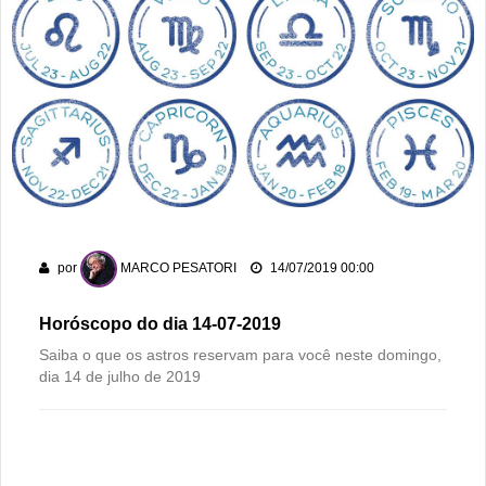
Homem é mantido em cárcere por dois dias, apanha, é
ameaçado com facas e pede socorro dentro de banco no
Centro
Rio Verde avança nos anos iniciais, mas Ensino Médio
acende alerta no Ideb 2025
Rio Verde recebe a 2ª etapa do Autocross Brasil e define os
campeões do Kartcross Brasil 2026
Buriti Shopping recebe campanha gratuita de vacinação em
por
MARCO PESATORI
14/07/2019 00:00
Rio Verde com atendimento até domingo
Horóscopo do dia 14-07-2019
Saiba o que os astros reservam para você neste domingo,
dia 14 de julho de 2019