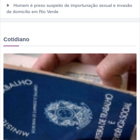
Homem é preso suspeito de importunação sexual e invasão
de domicílio em Rio Verde
Rio Verde encara o Bom Jesus às 10h de domingo em jogo
com cara de decisão antecipada
Cotidiano
Dois homens são presos suspeitos de tráfico de drogas em
comércio de sucatas em Rio Verde
Ela não quis dizer quem era, mas acabou identificada no
TCO
Dois motoristas com sinais de embriaguez se envolvem em
acidente no Setor Pausanes
Estagiário tenta atuar como advogado e acaba detido em
Rio Verde
Rio Verde 178 anos: a cidade que cresceu mais rápido que
suas próprias respostas
Homem é detido por violência doméstica no Setor