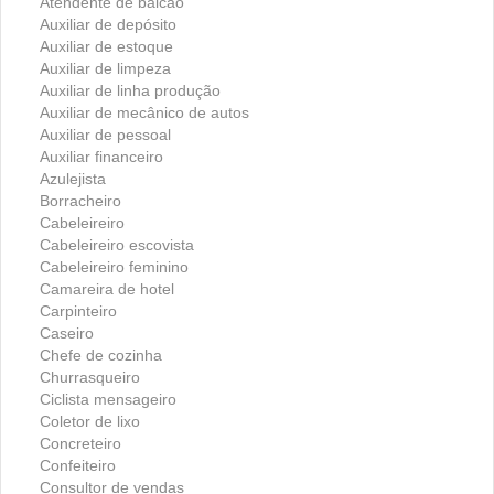
Atendente de balcão
Auxiliar de depósito
Auxiliar de estoque
Auxiliar de limpeza
Auxiliar de linha produção
Auxiliar de mecânico de autos
Auxiliar de pessoal
Auxiliar financeiro
Azulejista
Borracheiro
Cabeleireiro
Cabeleireiro escovista
Cabeleireiro feminino
Camareira de hotel
Carpinteiro
Caseiro
Chefe de cozinha
Churrasqueiro
Ciclista mensageiro
Coletor de lixo
Concreteiro
Confeiteiro
Consultor de vendas