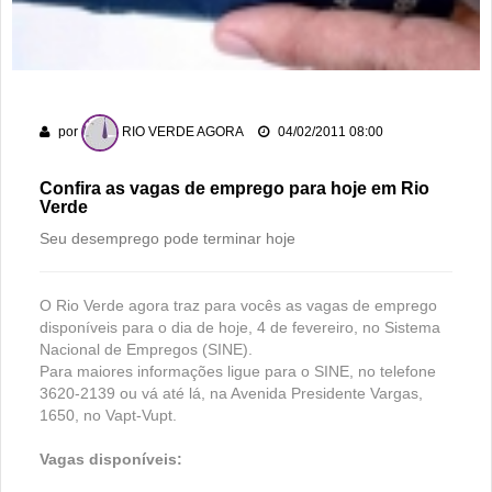
Gameleira
Polícia Militar recupera bicicleta furtada e prende suspeito
em flagrante em Montividiu
Associação Atlética Rioverdense disputará a Terceira Divisão
por
RIO VERDE AGORA
04/02/2011 08:00
do Goiano em 2026
Confira as vagas de emprego para hoje em Rio
Verde
Seu desemprego pode terminar hoje
O Rio Verde agora traz para vocês as vagas de emprego
disponíveis para o dia de hoje, 4 de fevereiro, no Sistema
Nacional de Empregos (SINE).
Para maiores informações ligue para o SINE, no telefone
3620-2139 ou vá até lá, na Avenida Presidente Vargas,
1650, no Vapt-Vupt.
Vagas disponíveis: