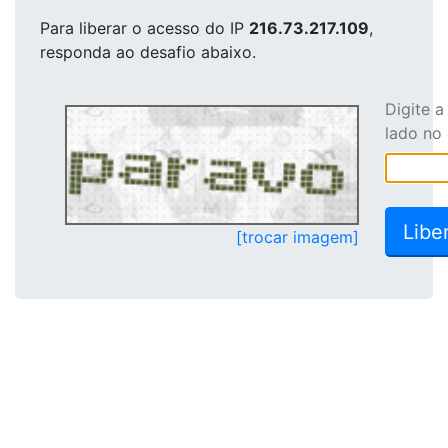
Para liberar o acesso
do IP
216.73.217.109
,
responda ao desafio abaixo.
Digite 
lado no
[trocar imagem]