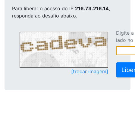
Para liberar o acesso
do IP
216.73.216.14
,
responda ao desafio abaixo.
Digite 
lado no
[trocar imagem]