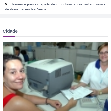
Homem é preso suspeito de importunação sexual e invasão
de domicílio em Rio Verde
Rio Verde encara o Bom Jesus às 10h de domingo em jogo
com cara de decisão antecipada
Cidade
Dois homens são presos suspeitos de tráfico de drogas em
comércio de sucatas em Rio Verde
Ela não quis dizer quem era, mas acabou identificada no
TCO
Dois motoristas com sinais de embriaguez se envolvem em
acidente no Setor Pausanes
Estagiário tenta atuar como advogado e acaba detido em
Rio Verde
Rio Verde 178 anos: a cidade que cresceu mais rápido que
suas próprias respostas
Homem é detido por violência doméstica no Setor