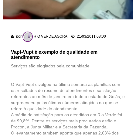
Gameleira
Polícia Militar recupera bicicleta furtada e prende suspeito
em flagrante em Montividiu
Associação Atlética Rioverdense disputará a Terceira Divisão
por
RIO VERDE AGORA
21/03/2011 08:00
do Goiano em 2026
Vapt-Vupt é exemplo de qualidade em
atendimento
Serviços são elogiados pela comunidade
O Vapt-Vupt divulgou na última semana as planilhas com
os resultados do resumo de atendimentos e satisfação
referentes ao mês de janeiro em todo o estado de Goiás, e
surpreendeu pelos ótimos números atingidos no que se
refere à qualidade do atendimento.
A média de satisfação para os atendidos em Rio Verde foi
de 99,8%. Dentre os serviços mais procurados estão o
Procon, a Junta Militar e a Secretaria da Fazenda.
O levantamento também aponta que apenas 2,63% dos