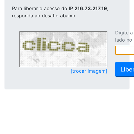
Para liberar o acesso
do IP
216.73.217.19
,
responda ao desafio abaixo.
Digite 
lado no
[trocar imagem]