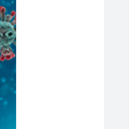
 discussão dentro de casa
 e pede socorro dentro de banco no Centro
eb 2025
artcross Brasil 2026
 atendimento até domingo