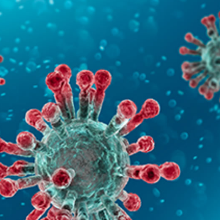
o após mulher ser agredida com chutes e soco na boca durante
ido em cárcere por dois dias, apanha, é ameaçado com facas
ança nos anos iniciais, mas Ensino Médio acende alerta no Id
cebe a 2ª etapa do Autocross Brasil e define os campeões do K
ing recebe campanha gratuita de vacinação em Rio Verde com