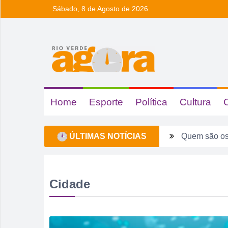
Sábado, 8 de Agosto de 2026
Home
Esporte
Política
Cultura
ÚLTIMAS NOTÍCIAS
Quem são os
Ventos forte
Tentou dar “
Cidade
Fim de seman
Sábado pode 