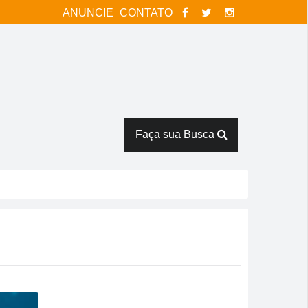
ANUNCIE
CONTATO
Faça sua Busca
na
rês horas em armazém
Verde
ntes de duelo direto contra o Bom Jesus