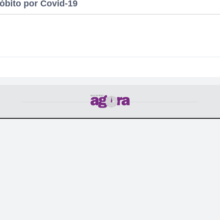
óbito por Covid-19
POLÍTICA
CULTURA
CIDADE
COTIDIANO
POLICIAL
T
nício
|
Política de Privacidade
|
Termos de Uso
|
Anuncie
|
Conta
Rio Verde Agora - Notícias de Rio Verde - Goiás
© 2026