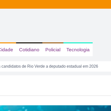
Cidade
Cotidiano
Policial
Tecnologia
 candidatos de Rio Verde a deputado estadual em 2026
s e queimadas colocam Rio Verde em alerta neste fim de sema
calote” na tela do celular, fugiu da PM e acabou cercado por t
a tem gastronomia, cinema, corrida e atração infantil em Rio 
sacudir a Divisão de Acesso e colocar pressão no Rio Verde a