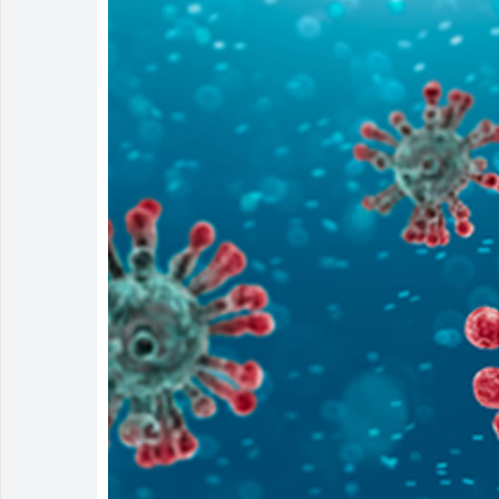
Irmão é pres
Homem é mant
Rio Verde av
Rio Verde re
Buriti Shopp