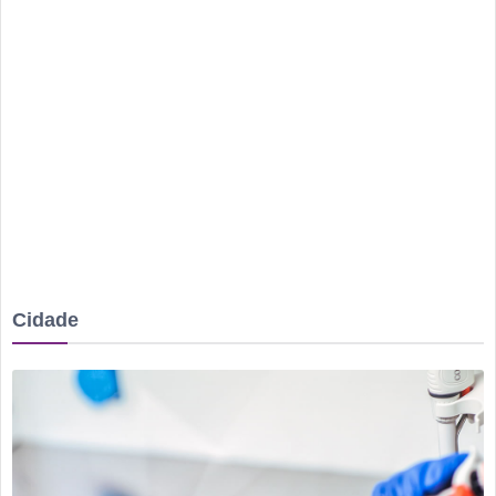
Irmão é preso após mulher ser agredida com chutes e soco
na boca durante discussão dentro de casa
Homem é mantido em cárcere por dois dias, apanha, é
ameaçado com facas e pede socorro dentro de banco no
Centro
Rio Verde avança nos anos iniciais, mas Ensino Médio
acende alerta no Ideb 2025
Rio Verde recebe a 2ª etapa do Autocross Brasil e define os
campeões do Kartcross Brasil 2026
Buriti Shopping recebe campanha gratuita de vacinação em
Cidade
Rio Verde com atendimento até domingo