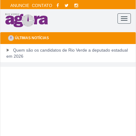
ANUNCIE
CONTATO
Menu
ÚLTIMAS NOTÍCIAS
Quem são os candidatos de Rio Verde a deputado estadual
em 2026
Ventos fortes e queimadas colocam Rio Verde em alerta
neste fim de semana
Tentou dar “calote” na tela do celular, fugiu da PM e acabou
cercado por três horas em armazém
Fim de semana tem gastronomia, cinema, corrida e atração
infantil em Rio Verde
Sábado pode sacudir a Divisão de Acesso e colocar pressão
no Rio Verde antes de duelo direto contra o Bom Jesus