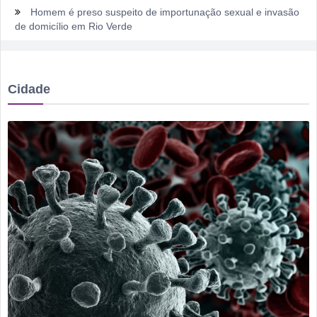
Homem é preso suspeito de importunação sexual e invasão
de domicílio em Rio Verde
Rio Verde encara o Bom Jesus às 10h de domingo em jogo
com cara de decisão antecipada
Cidade
Dois homens são presos suspeitos de tráfico de drogas em
comércio de sucatas em Rio Verde
Ela não quis dizer quem era, mas acabou identificada no
TCO
Dois motoristas com sinais de embriaguez se envolvem em
acidente no Setor Pausanes
Estagiário tenta atuar como advogado e acaba detido em
Rio Verde
Rio Verde 178 anos: a cidade que cresceu mais rápido que
suas próprias respostas
Homem é detido por violência doméstica no Setor