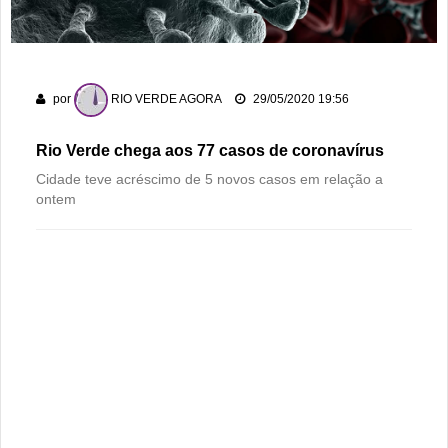
Gameleira
Polícia Militar recupera bicicleta furtada e prende suspeito
em flagrante em Montividiu
por
RIO VERDE AGORA
29/05/2020 19:56
Associação Atlética Rioverdense disputará a Terceira Divisão
do Goiano em 2026
Rio Verde chega aos 77 casos de coronavírus
Cidade teve acréscimo de 5 novos casos em relação a
ontem