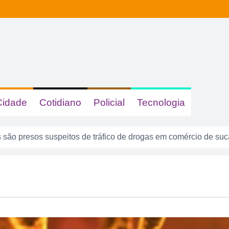
Cidade
Cotidiano
Policial
Tecnologia
são presos suspeitos de tráfico de drogas em comércio de su
 dizer quem era, mas acabou identificada no TCO
tas com sinais de embriaguez se envolvem em acidente no Se
enta atuar como advogado e acaba detido em Rio Verde
8 anos: a cidade que cresceu mais rápido que suas próprias r