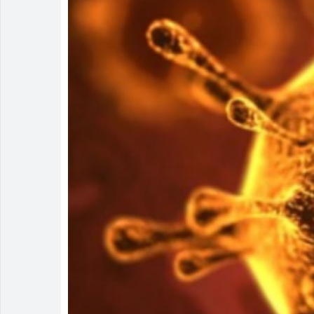
Homem é deti
Polícia Milit
Menos é Mais
PM recaptura
Rio Verde e