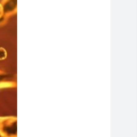
Montividiu
a cidade
isão antecipada