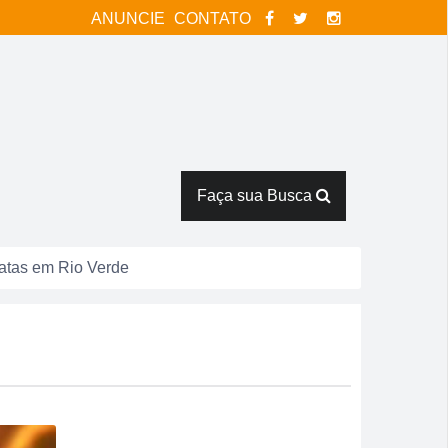
ANUNCIE
CONTATO
Faça sua Busca
catas em Rio Verde
tor Pausanes
espostas