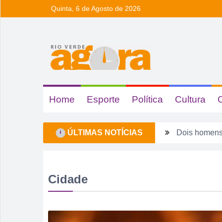
Quinta, 6 de Agosto de 2026
Home
Esporte
Política
Cultura
ÚLTIMAS NOTÍCIAS
Dois homens 
Ela não quis
Dois motoris
Cidade
Estagiário t
Rio Verde 17