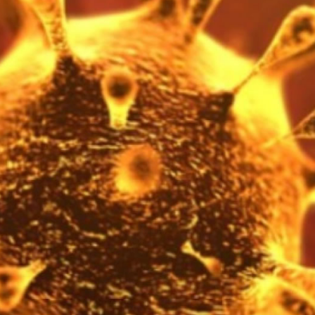
do por violência doméstica no Setor Gameleira
ar recupera bicicleta furtada e prende suspeito em flagrante em 
 faz show gratuito hoje em Rio Verde na festa dos 178 anos d
 dois foragidos em Rio Verde
ncara o Bom Jesus às 10h de domingo em jogo com cara de dec