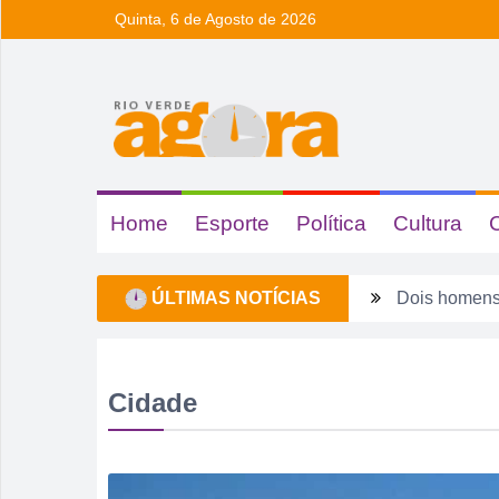
Quinta, 6 de Agosto de 2026
Home
Esporte
Política
Cultura
ÚLTIMAS NOTÍCIAS
Dois homens 
Ela não quis
Dois motoris
Cidade
Estagiário t
Rio Verde 17