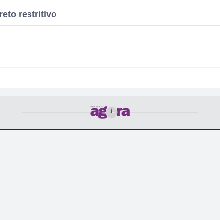
eto restritivo
POLÍTICA
CULTURA
CIDADE
COTIDIANO
POLICIAL
T
nício
|
Política de Privacidade
|
Termos de Uso
|
Anuncie
|
Conta
Rio Verde Agora - Notícias de Rio Verde - Goiás
© 2026