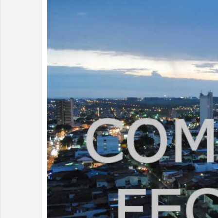
Homem é deti
Polícia Milit
Menos é Mais
PM recaptura
Rio Verde e