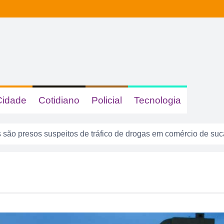
Cidade
Cotidiano
Policial
Tecnologia
são presos suspeitos de tráfico de drogas em comércio de su
 dizer quem era, mas acabou identificada no TCO
tas com sinais de embriaguez se envolvem em acidente no Se
enta atuar como advogado e acaba detido em Rio Verde
8 anos: a cidade que cresceu mais rápido que suas próprias r