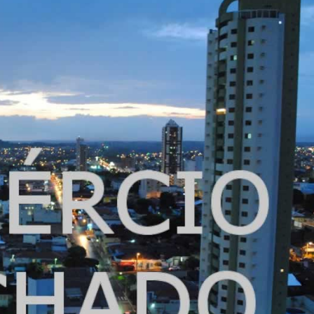
do por violência doméstica no Setor Gameleira
ar recupera bicicleta furtada e prende suspeito em flagrante em 
 faz show gratuito hoje em Rio Verde na festa dos 178 anos d
 dois foragidos em Rio Verde
ncara o Bom Jesus às 10h de domingo em jogo com cara de dec