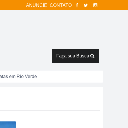
ANUNCIE
CONTATO
Faça sua Busca
catas em Rio Verde
tor Pausanes
espostas