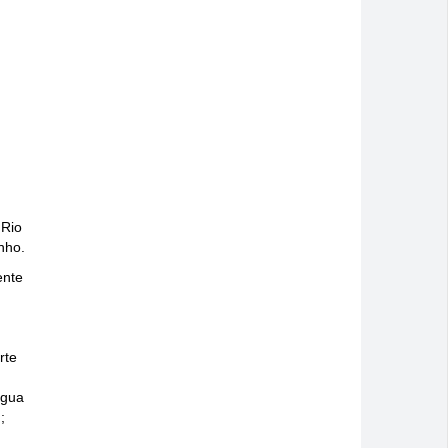
 Rio
nho.
ente
rte
água
;