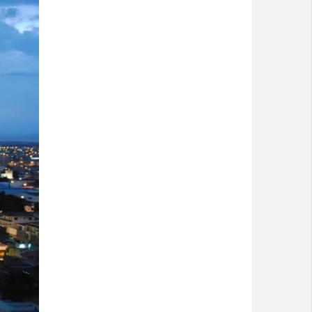
Montividiu
a cidade
isão antecipada