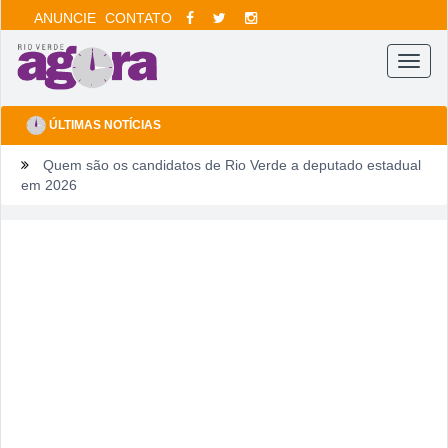
ANUNCIE
CONTATO
Menu
ÚLTIMAS NOTÍCIAS
Quem são os candidatos de Rio Verde a deputado estadual
em 2026
Ventos fortes e queimadas colocam Rio Verde em alerta
neste fim de semana
Tentou dar “calote” na tela do celular, fugiu da PM e acabou
cercado por três horas em armazém
Fim de semana tem gastronomia, cinema, corrida e atração
infantil em Rio Verde
Sábado pode sacudir a Divisão de Acesso e colocar pressão
no Rio Verde antes de duelo direto contra o Bom Jesus