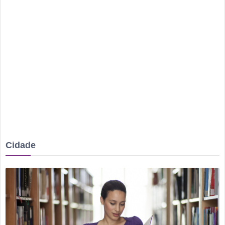
Irmão é preso após mulher ser agredida com chutes e soco
na boca durante discussão dentro de casa
Homem é mantido em cárcere por dois dias, apanha, é
ameaçado com facas e pede socorro dentro de banco no
Centro
Rio Verde avança nos anos iniciais, mas Ensino Médio
acende alerta no Ideb 2025
Rio Verde recebe a 2ª etapa do Autocross Brasil e define os
campeões do Kartcross Brasil 2026
Buriti Shopping recebe campanha gratuita de vacinação em
Cidade
Rio Verde com atendimento até domingo