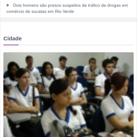
Dois homens são presos suspeitos de tráfico de drogas em
comércio de sucatas em Rio Verde
Ela não quis dizer quem era, mas acabou identificada no
TCO
Cidade
Dois motoristas com sinais de embriaguez se envolvem em
acidente no Setor Pausanes
Estagiário tenta atuar como advogado e acaba detido em
Rio Verde
Rio Verde 178 anos: a cidade que cresceu mais rápido que
suas próprias respostas
Homem é detido por violência doméstica no Setor
Gameleira
Polícia Militar recupera bicicleta furtada e prende suspeito
em flagrante em Montividiu
Menos é Mais faz show gratuito hoje em Rio Verde na festa