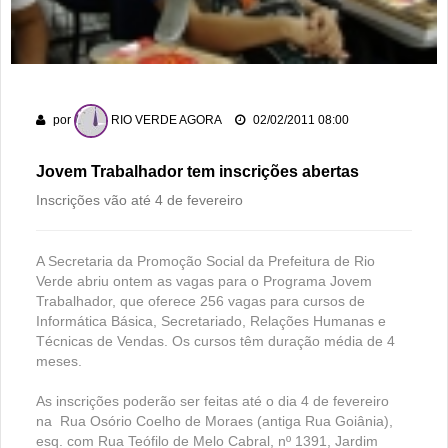
dos 178 anos da cidade
PM recaptura dois foragidos em Rio Verde
Rio Verde encara o Bom Jesus às 10h de domingo em jogo
com cara de decisão antecipada
por
RIO VERDE AGORA
02/02/2011 08:00
Jovem Trabalhador tem inscrições abertas
Inscrições vão até 4 de fevereiro
A Secretaria da Promoção Social da Prefeitura de Rio
Verde abriu ontem as vagas para o Programa Jovem
Trabalhador, que oferece 256 vagas para cursos de
Informática Básica, Secretariado, Relações Humanas e
Técnicas de Vendas. Os cursos têm duração média de 4
meses.
As inscrições poderão ser feitas até o dia 4 de fevereiro
na Rua Osório Coelho de Moraes (antiga Rua Goiânia),
esq. com Rua Teófilo de Melo Cabral, nº 1391, Jardim