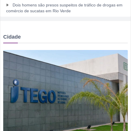
Dois homens são presos suspeitos de tráfico de drogas em
comércio de sucatas em Rio Verde
Ela não quis dizer quem era, mas acabou identificada no
TCO
Cidade
Dois motoristas com sinais de embriaguez se envolvem em
acidente no Setor Pausanes
Estagiário tenta atuar como advogado e acaba detido em
Rio Verde
Rio Verde 178 anos: a cidade que cresceu mais rápido que
suas próprias respostas
Homem é detido por violência doméstica no Setor
Gameleira
Polícia Militar recupera bicicleta furtada e prende suspeito
em flagrante em Montividiu
Menos é Mais faz show gratuito hoje em Rio Verde na festa