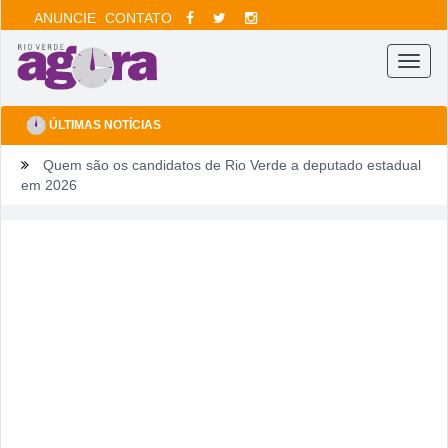
ANUNCIE
CONTATO
Menu
ÚLTIMAS NOTÍCIAS
Quem são os candidatos de Rio Verde a deputado estadual
em 2026
Ventos fortes e queimadas colocam Rio Verde em alerta
neste fim de semana
Tentou dar “calote” na tela do celular, fugiu da PM e acabou
cercado por três horas em armazém
Fim de semana tem gastronomia, cinema, corrida e atração
infantil em Rio Verde
Sábado pode sacudir a Divisão de Acesso e colocar pressão
no Rio Verde antes de duelo direto contra o Bom Jesus