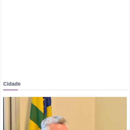
Irmão é preso após mulher ser agredida com chutes e soco
na boca durante discussão dentro de casa
Homem é mantido em cárcere por dois dias, apanha, é
ameaçado com facas e pede socorro dentro de banco no
Centro
Rio Verde avança nos anos iniciais, mas Ensino Médio
acende alerta no Ideb 2025
Rio Verde recebe a 2ª etapa do Autocross Brasil e define os
campeões do Kartcross Brasil 2026
Buriti Shopping recebe campanha gratuita de vacinação em
Cidade
Rio Verde com atendimento até domingo