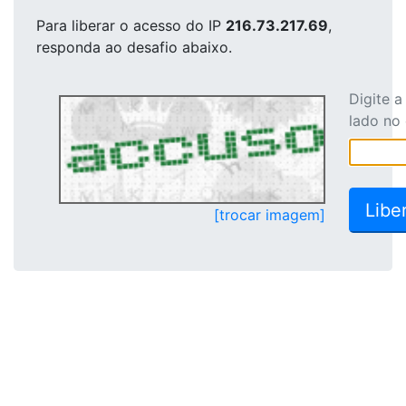
Para liberar o acesso
do IP
216.73.217.69
,
responda ao desafio abaixo.
Digite 
lado no
[trocar imagem]