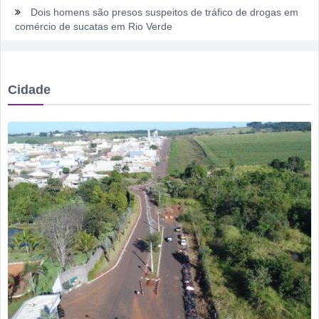
Dois homens são presos suspeitos de tráfico de drogas em
comércio de sucatas em Rio Verde
Ela não quis dizer quem era, mas acabou identificada no
TCO
Cidade
Dois motoristas com sinais de embriaguez se envolvem em
acidente no Setor Pausanes
Estagiário tenta atuar como advogado e acaba detido em
Rio Verde
Rio Verde 178 anos: a cidade que cresceu mais rápido que
suas próprias respostas
Homem é detido por violência doméstica no Setor
Gameleira
Polícia Militar recupera bicicleta furtada e prende suspeito
em flagrante em Montividiu
Menos é Mais faz show gratuito hoje em Rio Verde na festa