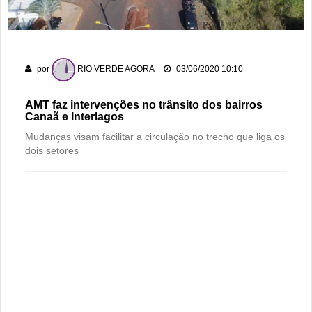
dos 178 anos da cidade
PM recaptura dois foragidos em Rio Verde
Rio Verde encara o Bom Jesus às 10h de domingo em jogo
por
RIO VERDE AGORA
03/06/2020 10:10
com cara de decisão antecipada
AMT faz intervenções no trânsito dos bairros
Canaã e Interlagos
Mudanças visam facilitar a circulação no trecho que liga os
dois setores