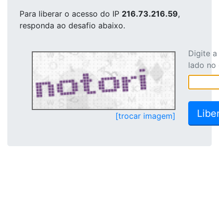
Para liberar o acesso
do IP
216.73.216.59
,
responda ao desafio abaixo.
Digite 
lado no
[trocar imagem]